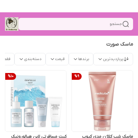
جستجو
ماسک صورت
پربازدیدترین
برندها
قیمت
دسته‌بندی
فقط م
%
10
%
9
ماسک شب کلاژن مدی کیوب
کیت مسافرتی لاین هیالورونیک