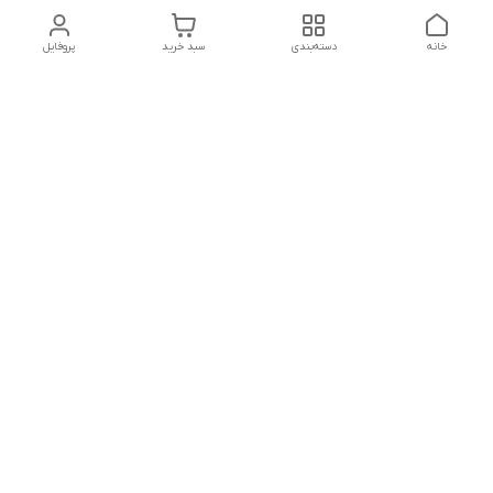
خانه
دسته‌بندی
سبد خرید
پروفایل
تلگرام یا واتساپ با ما در تماس باشید
شماره تماس
09032914623