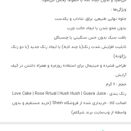
می‌لغزد و بدون ایجاد لکه یا خطوط، پخش می‌شود.
ویژگی‌ها :
جلوه نهایی طبیعی، براق، شاداب و یکدست
بدون محو شدن یا ایجاد حالت چرب
بافت سبک بدون حس سنگینی یا چسبناکی
ثابلیت افزایش شدت رنگ(با چند لایه) یا ایجاد رنگ جدید (با دو رنگ
رژگونه)
طراحی فشرده و مینیمال برای استفاده روزمره و همراه داشتن در کیف
آرایش
حجم : 6 گرم
رنگ بندی : Love Cake | Rose Ritual | Hush Hush | Guava Juice
اصالت کالا : خریداری شده از فروشگاه Shein (خرید مستقیم و بدون
واسطه از وب‎‌سایت برند شیگلم)