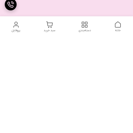
خانه
دسته‌بندی
سبد خرید
پروفایل
تلگرام یا واتساپ با ما در تماس باشید
شماره تماس
09032914623