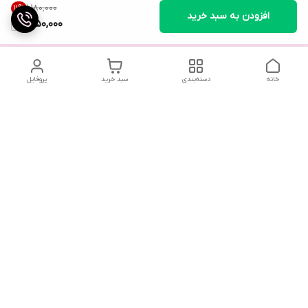
۱٬۱۸۰٬۰۰۰
11
%
افزودن به سبد خرید
1,050,000
خانه
دسته‌بندی
سبد خرید
پروفایل
تلگرام یا واتساپ با ما در تماس باشید
شماره تماس
09032914623