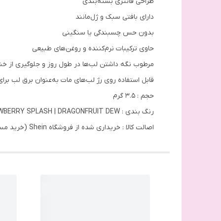
طراحی فانتزی بسته‌بندی
دارای بافتی سبک و ژل‌مانند
بدون حس چسبندگی یا سنگینی
حاوی ترکیبات نرم‌کننده و روغن‌های طبیعی
مرطوب نگه داشتن لب‌ها در طول روز و جلوگیری از خش
قابل استفاده روی رژ لب‌های مات به‌عنوان برق لب برا
حجم : 3.5 گرم
رنگ بندی : COCOA CRUSH | GUAVA GLOW | APRICOT POP | STRAWBERRY SPLASH | DRAGONFRUIT DEW
اصالت کالا : خریداری شده از فروشگاه Shein (خرید مستقیم و بدون واسطه از وب‎‌سایت برند شیگلم)