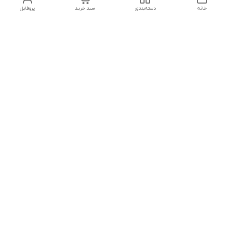
خانه
دسته‌بندی
سبد خرید
پروفایل
تلگرام یا واتساپ با ما در تماس باشید
شماره تماس
09032914623