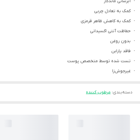
· آبرسانی ماندگار
· کمک به تعادل چربی
· کمک به کاهش ظاهر قرمزی
· حفاظت آنتی اکسیدانی
· بدون روغن
· فاقد پارابن
· تست شده توسط متخصص پوست
· غیرجوش‌زا
دسته‌بندی
:
مرطوب کننده