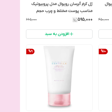
ه دست SPF12 رویوال
ژل کرم آبرسان رویوال مدل پروبیوتیک
مناسب پوست مختلط و چرب حجم
40میلی لیتر
۵۹۵٬۰۰۰
۶۶۵٬۰۰۰
۴۵۰٬۰۰۰
افزودن به سبد
%
9
%
10