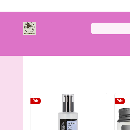
%
10
%
10